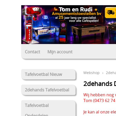
Contact
Mijn account
Webshop
›
2deha
Tafelvoetbal Nieuw
2dehands D
2dehands Tafelvoetbal
Wij hebben nog 
Tom (0473 62 74 
Tafelvoetbal
Je kan al onze e
Onderdelen