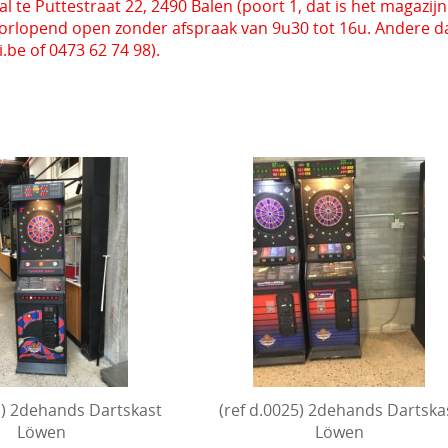
 te Puttestraat 22, 2490 Balen (poort 1, dat is het magazijn l
orlopend open zonder afspraak van 9u30 tot 16u. Andere da
be of 0473 62 74 98).
1) 2dehands Dartskast
(ref d.0025) 2dehands Dartska
Löwen
Löwen