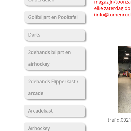
magazijn/toonzaal
elke zaterdag do
(info@tomenrudi.
Golfbiljart en Pooltafel
Darts
2dehands biljart en
airhockey
2dehands Flipperkast /
arcade
Arcadekast
(ref d.002
Airhockey