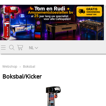
Contact
NL
Mijn account
Webshop
›
Boksbal
Boksbal/Kicker