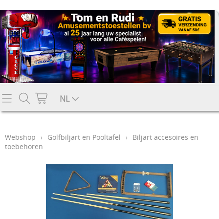
Contact
NL
Mijn account
Webshop
›
Golfbiljart en Pooltafel
›
Biljart accesoires en
toebehoren