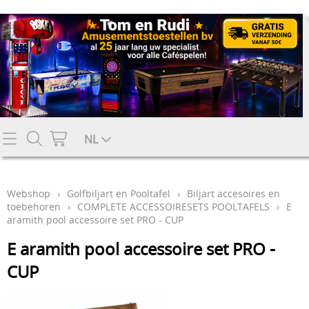
Contact
NL
Mijn account
Webshop
›
Golfbiljart en Pooltafel
›
Biljart accesoires en
toebehoren
›
COMPLETE ACCESSOIRESETS POOLTAFELS
›
E
aramith pool accessoire set PRO - CUP
E aramith pool accessoire set PRO -
CUP